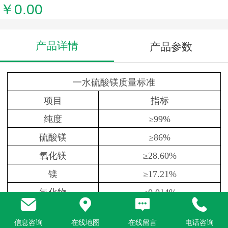
￥0.00
产品详情
产品参数
一水硫酸镁质量标准
项目
指标
纯度
≥99%
硫酸镁
≥86%
氧化镁
≥28.60%
镁
≥17.21%
氯化物
≤0.014%
铁
≤0.0015%
信息咨询
在线地图
在线留言
电话咨询