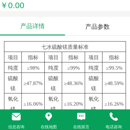
￥0.00
产品详情
产品参数
七水硫酸镁质量标准
项目
指标
项目
指标
项目
指标
纯度
≥98%
纯度
≥99%
纯度
≥99.5%
硫酸
硫酸
硫酸
≥47.87%
≥48.36%
≥48.59%
镁
镁
镁
氧化
氧化
氧化
≥16.06%
≥16.20%
≥16.26%
镁
镁
镁
镁
≥9.58%
镁
≥9.68%
镁
≥9.80%
信息咨询
在线地图
在线留言
电话咨询
氯化
氯化
氯化