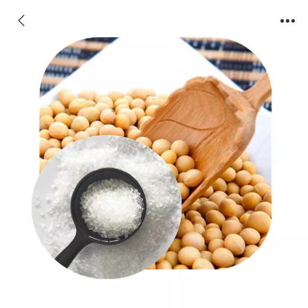
七水硫酸镁 白色晶体2-4mm 生厂商直销